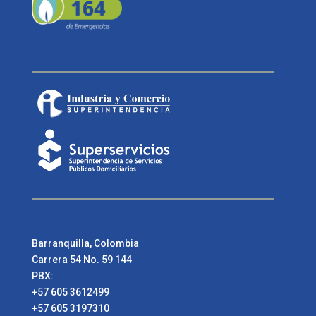
Barranquilla, Colombia
Carrera 54 No. 59 144
PBX:
+57 605 3612499
+57 605 3197310