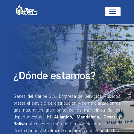
¿Dónde estamos?
Gases del Caribe S.A., Empresa de Servicios Públicos
presta el servicio de distribución y comercialización de
gas natural en gran parte de los municipios de los
departamentos del
Atlántico, Magdalena, Cesar y
Bolívar.
Atendemos más de 1 millón de usuarios en la
Costa Caribe. Actualmente contamos con unacobertura