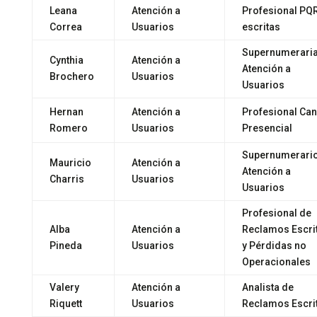
Leana
Atención a
Profesional PQ
Correa
Usuarios
escritas
Supernumerari
Cynthia
Atención a
Atención a
Brochero
Usuarios
Usuarios
Hernan
Atención a
Profesional Can
Romero
Usuarios
Presencial
Supernumerari
Mauricio
Atención a
Atención a
Charris
Usuarios
Usuarios
Profesional de
Alba
Atención a
Reclamos Escri
Pineda
Usuarios
y Pérdidas no
Operacionales
Valery
Atención a
Analista de
Riquett
Usuarios
Reclamos Escri