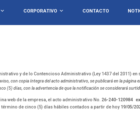
CORPORATIVO
CONTACTO
NOTI
trativo y de lo Contencioso Administrativo (Ley 1437 del 2011) en s
aviso, con copia íntegra del acto administrativo, se publicará en la página 
o (5) días, con la advertencia de que la notificación se considerará surtida al
gina web de la empresa, el acto administrativo No.
26-240-120984
ex
l término de cinco (5) días hábiles contados a partir de hoy
19/05/20