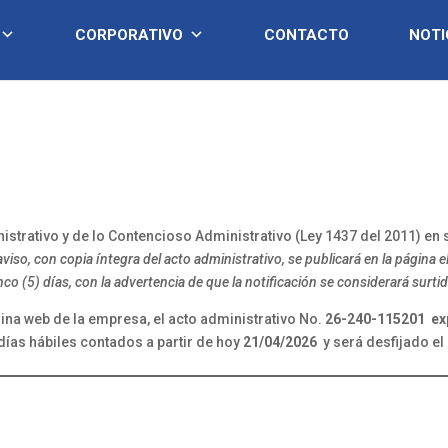
CORPORATIVO
CONTACTO
NOTI
trativo y de lo Contencioso Administrativo (Ley 1437 del 2011) en s
aviso, con copia íntegra del acto administrativo, se publicará en la página 
o (5) días, con la advertencia de que la notificación se considerará surtida al
gina web de la empresa, el acto administrativo No.
26-240-115201
ex
 días hábiles contados a partir de hoy
21/04/2026
y será desfijado el